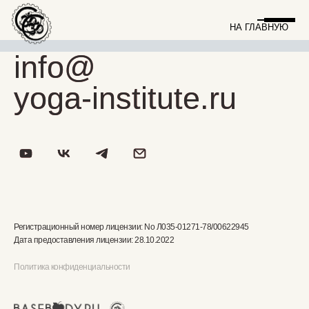
НА ГЛАВНУЮ
info@
info@
yoga-institute.ru
yoga-institute.ru
Регистрационный номер лицензии: No Л035-01271-78/00622945
Дата предоставления лицензии: 28.10.2022
Политика конфиденциальности